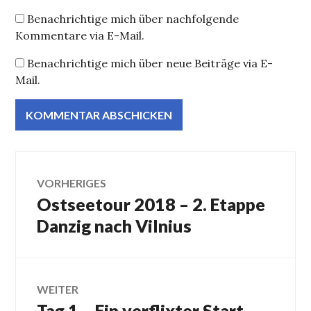
Benachrichtige mich über nachfolgende
Kommentare via E-Mail.
Benachrichtige mich über neue Beiträge via E-
Mail.
Beitragsnavigation
VORHERIGES
Ostseetour 2018 – 2. Etappe
Vorheriger
Beitrag:
Danzig nach Vilnius
WEITER
Tag 1 – Ein verflixter Start
Nächster